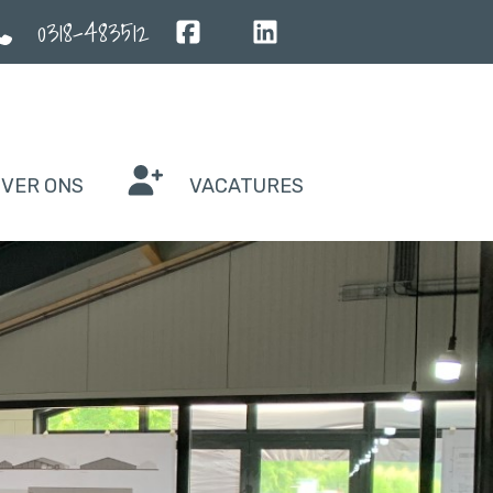
0318-483512
VER ONS
VACATURES