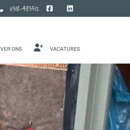
0318-483512
VER ONS
VACATURES