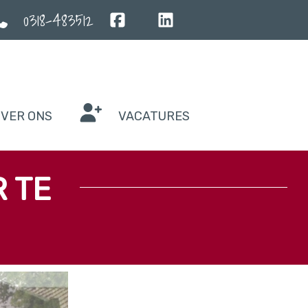
0318-483512
VER ONS
VACATURES
 TE 