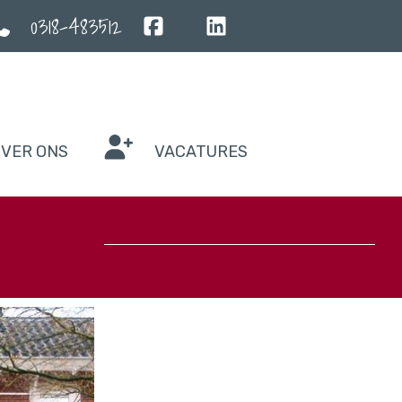
0318-483512
VER ONS
VACATURES